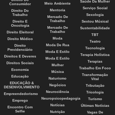
Saúde Da Mulher
Meio Ambiente
Consumidor
Serviço Social
Mentoria
Direito Do
Trabalho
Sexologia
Mercado De
Trabalho
Direito E
Sextou Músical
Oncologia
Mercado De
Sustentabilidade
Trabalho
Direito Eleitoral
TBT
Moda
Direito Médico
Teatro
Moda De Rua
Direito
Tecnologia
Previdenciário
Moda E Estilo
Terapia Holística
Direitos E Deveres
Moda E Estilo
Terapias
Direitos Sociais
Mulher
Trabalho Em Foco
Economia
Música
Transformação
Educação
Naturismo
Vital
EDUCAÇÃO &
Negócios
Tributação
DESENVOLVIMENTO
Neurociência
Tricologia
Empreendedorismo
Neuropsicopedagogia
Turismo
Emprego
Notícias
Últimas Notícias
Encontro Com
Selfie
Nutrição
Vagas De