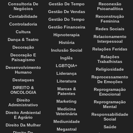
Consultoria De
Gestão De Tempo
Reconexão
Negócios
Psicanalítica
Gestão De Vendas
Contabilidade
Reconstrução
Gestão Do Tempo
Feminina
Controladoria
Gestão Financeira
Redes Sociais
Cultura
Hipnoterapia
Relacionamento
Dança & Teatro
Interpessoal
História
Decoração
Relações Feridas
Inclusão Social
Decoração E
Relações
Inglês
Paisagismo
Trabalhistas
LGBTQIA+
Desenvolvimento
Religiosidade
Humano
Liderança
Reprocessamento
Destaques
Literatura
De Emoções
DIREITO &
Marcas &
Reprogramação
ONCOLOGIA
Patentes
Emocional
Direito
Marketing
Reprogramação
Administrativo
Mental
Medicina
Direito Ambiental
Veterinária
Responsabilidade
E Agrário
Social
Mediunidade
Direito Da Mulher
Saúde
Megastral
Direito Do