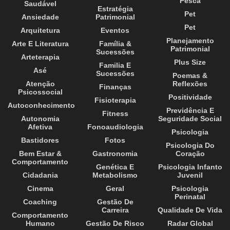
Pesca
Saudável
Estratégia
Pet
Ansiedade
Patrimonial
Pet
Arquitetura
Eventos
Planejamento
Arte E Literatura
Família &
Patrimonial
Sucessões
Arteterapia
Plus Size
Familia E
Asé
Sucessões
Poemas &
Atenção
Reflexões
Finanças
Psicossocial
Positividade
Fisioterapia
Autoconhecimento
Previdência E
Fitness
Autonomia
Seguridade Social
Afetiva
Fonoaudiologia
Psicologia
Bastidores
Fotos
Psicologia Do
Bem Estar &
Gastronomia
Coração
Comportamento
Genética E
Psicologia Infanto
Cidadania
Metabolismo
Juvenil
Cinema
Geral
Psicologia
Perinatal
Coaching
Gestão De
Carreira
Qualidade De Vida
Comportamento
Humano
Gestão De Risco
Radar Global