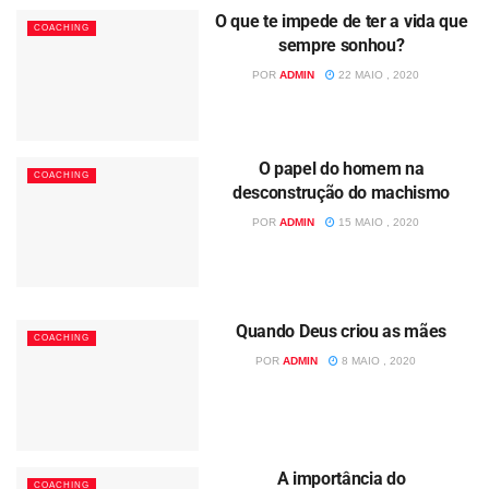
O que te impede de ter a vida que
COACHING
sempre sonhou?
POR
ADMIN
22 MAIO , 2020
O papel do homem na
COACHING
desconstrução do machismo
POR
ADMIN
15 MAIO , 2020
Quando Deus criou as mães
COACHING
POR
ADMIN
8 MAIO , 2020
A importância do
COACHING