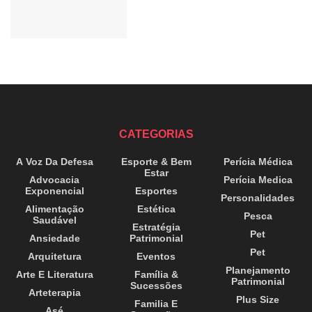
CATEGORIAS
A Voz Da Defesa
Esporte & Bem
Perícia Médica
Estar
Advocacia
Perícia Medica
Exponencial
Esportes
Personalidades
Alimentação
Estética
Pesca
Saudável
Estratégia
Pet
Ansiedade
Patrimonial
Pet
Arquitetura
Eventos
Planejamento
Arte E Literatura
Família &
Patrimonial
Sucessões
Arteterapia
Plus Size
Familia E
Asé