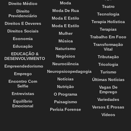
Moda
Direito Médico
Teatro
Moda De Rua
Direito
Tecnologia
Previdenciário
Moda E Estilo
Terapia Holística
Direitos E Deveres
Moda E Estilo
Terapias
Direitos Sociais
Mulher
Trabalho Em Foco
Economia
Música
Transformação
Educação
Naturismo
Vital
EDUCAÇÃO &
Negócios
Tributação
DESENVOLVIMENTO
Neurociência
Tricologia
Empreendedorismo
Neuropsicopedagogia
Turismo
Emprego
Notícias
Últimas Notícias
Encontro Com
Selfie
Nutrição
Vagas De
Emprego
Entrevistas
O Programa
Variedades
Equilíbrio
Paisagismo
Emocional
Versos E Prosas
Perícia Forense
Vídeos