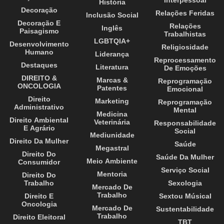
História
Decoração
Relações Feridas
Inclusão Social
Decoração E
Relações
Inglês
Paisagismo
Trabalhistas
LGBTQIA+
Desenvolvimento
Religiosidade
Humano
Liderança
Reprocessamento
Destaques
Literatura
De Emoções
DIREITO &
Marcas &
Reprogramação
ONCOLOGIA
Patentes
Emocional
Direito
Marketing
Reprogramação
Administrativo
Mental
Medicina
Direito Ambiental
Veterinária
Responsabilidade
E Agrário
Social
Mediunidade
Direito Da Mulher
Saúde
Megastral
Direito Do
Saúde Da Mulher
Meio Ambiente
Consumidor
Serviço Social
Mentoria
Direito Do
Trabalho
Sexologia
Mercado De
Trabalho
Direito E
Sextou Músical
Oncologia
Mercado De
Sustentabilidade
Trabalho
Direito Eleitoral
TBT