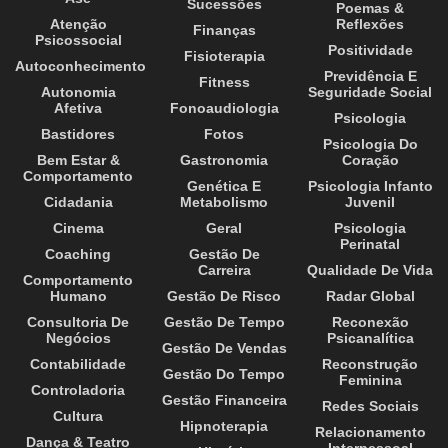
Sucessões
Poemas &
Atenção
Reflexões
Finanças
Psicossocial
Positividade
Fisioterapia
Autoconhecimento
Previdência E
Fitness
Autonomia
Seguridade Social
Afetiva
Fonoaudiologia
Psicologia
Bastidores
Fotos
Psicologia Do
Bem Estar &
Gastronomia
Coração
Comportamento
Genética E
Psicologia Infanto
Cidadania
Metabolismo
Juvenil
Cinema
Geral
Psicologia
Perinatal
Coaching
Gestão De
Carreira
Qualidade De Vida
Comportamento
Humano
Gestão De Risco
Radar Global
Consultoria De
Gestão De Tempo
Reconexão
Negócios
Psicanalítica
Gestão De Vendas
Contabilidade
Reconstrução
Gestão Do Tempo
Feminina
Controladoria
Gestão Financeira
Redes Sociais
Cultura
Hipnoterapia
Relacionamento
Dança & Teatro
Interpessoal