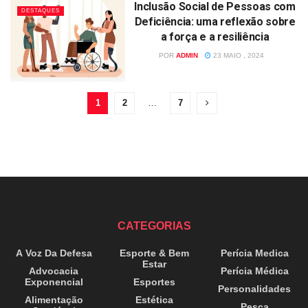
Inclusão Social de Pessoas com
DESTAQUES
Deficiência: uma reflexão sobre
a força e a resiliência
POR
ADMIN
23 MAIO , 2024
1
2
…
7
CATEGORIAS
A Voz Da Defesa
Esporte & Bem
Perícia Medica
Estar
Advocacia
Perícia Médica
Exponencial
Esportes
Personalidades
Alimentação
Estética
Pesca