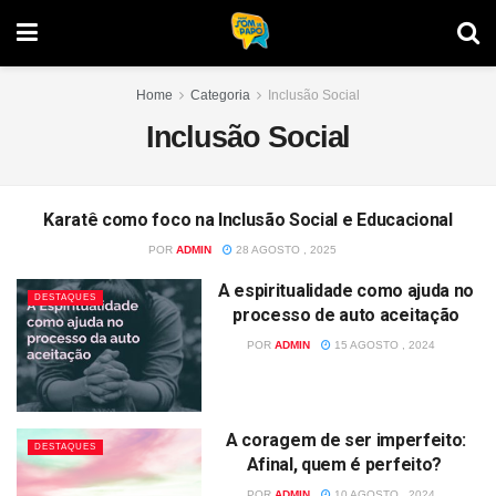
Home
Categoria
Inclusão Social
Inclusão Social
Karatê como foco na Inclusão Social e Educacional
DESTAQUES
POR
ADMIN
28 AGOSTO , 2025
A espiritualidade como ajuda no
DESTAQUES
processo de auto aceitação
POR
ADMIN
15 AGOSTO , 2024
A coragem de ser imperfeito:
DESTAQUES
Afinal, quem é perfeito?
POR
ADMIN
10 AGOSTO , 2024