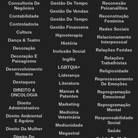
Consultoria De
Gestão De Tempo
Reconexão
Negócios
Psicanalítica
Gestão De Vendas
Contabilidade
Reconstrução
Gestão Do Tempo
Feminina
Controladoria
Gestão Financeira
Redes Sociais
Cultura
Hipnoterapia
Relacionamento
Dança & Teatro
Interpessoal
História
Decoração
Relações Feridas
Inclusão Social
Decoração E
Relações
Inglês
Paisagismo
Trabalhistas
LGBTQIA+
Desenvolvimento
Religiosidade
Humano
Liderança
Reprocessamento
Destaques
Literatura
De Emoções
DIREITO &
Marcas &
Reprogramação
ONCOLOGIA
Patentes
Emocional
Direito
Marketing
Reprogramação
Administrativo
Mental
Medicina
Direito Ambiental
Veterinária
Responsabilidade
E Agrário
Social
Mediunidade
Direito Da Mulher
Saúde
Megastral
Direito Do