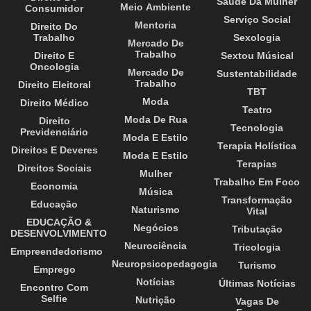
Saúde Da Mulher
Meio Ambiente
Consumidor
Serviço Social
Mentoria
Direito Do
Trabalho
Sexologia
Mercado De
Trabalho
Direito E
Sextou Músical
Oncologia
Mercado De
Sustentabilidade
Trabalho
Direito Eleitoral
TBT
Moda
Direito Médico
Teatro
Moda De Rua
Direito
Tecnologia
Previdenciário
Moda E Estilo
Terapia Holística
Direitos E Deveres
Moda E Estilo
Terapias
Direitos Sociais
Mulher
Trabalho Em Foco
Economia
Música
Transformação
Educação
Naturismo
Vital
EDUCAÇÃO &
Negócios
Tributação
DESENVOLVIMENTO
Neurociência
Tricologia
Empreendedorismo
Neuropsicopedagogia
Turismo
Emprego
Notícias
Últimas Notícias
Encontro Com
Selfie
Nutrição
Vagas De