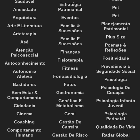
Saudável
Estratégia
Pet
Ansiedade
Patrimonial
Pet
Arquitetura
Eventos
Planejamento
Arte E Literatura
Família &
Patrimonial
Sucessões
Arteterapia
Plus Size
Familia E
Asé
Sucessões
Poemas &
Atenção
Reflexões
Finanças
Psicossocial
Positividade
Fisioterapia
Autoconhecimento
Previdência E
Fitness
Autonomia
Seguridade Social
Afetiva
Fonoaudiologia
Psicologia
Bastidores
Fotos
Psicologia Do
Bem Estar &
Gastronomia
Coração
Comportamento
Genética E
Psicologia Infanto
Cidadania
Metabolismo
Juvenil
Cinema
Geral
Psicologia
Perinatal
Coaching
Gestão De
Carreira
Qualidade De Vida
Comportamento
Humano
Gestão De Risco
Radar Global