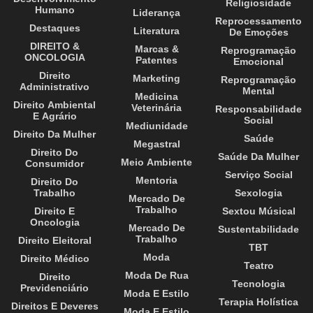
Religiosidade
Humano
Liderança
Reprocessamento
Destaques
Literatura
De Emoções
DIREITO &
Marcas &
Reprogramação
ONCOLOGIA
Patentes
Emocional
Direito
Marketing
Reprogramação
Administrativo
Mental
Medicina
Direito Ambiental
Veterinária
Responsabilidade
E Agrário
Social
Mediunidade
Direito Da Mulher
Saúde
Megastral
Direito Do
Saúde Da Mulher
Meio Ambiente
Consumidor
Serviço Social
Mentoria
Direito Do
Trabalho
Sexologia
Mercado De
Trabalho
Direito E
Sextou Músical
Oncologia
Mercado De
Sustentabilidade
Trabalho
Direito Eleitoral
TBT
Moda
Direito Médico
Teatro
Moda De Rua
Direito
Tecnologia
Previdenciário
Moda E Estilo
Terapia Holística
Direitos E Deveres
Moda E Estilo