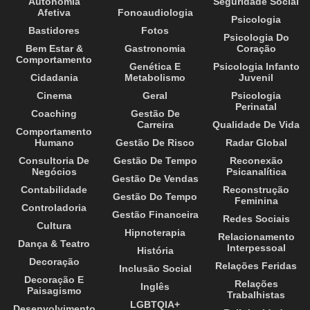
Autonomia
Seguridade Social
Afetiva
Fonoaudiologia
Psicologia
Bastidores
Fotos
Psicologia Do
Bem Estar &
Gastronomia
Coração
Comportamento
Genética E
Psicologia Infanto
Cidadania
Metabolismo
Juvenil
Cinema
Geral
Psicologia
Perinatal
Coaching
Gestão De
Carreira
Qualidade De Vida
Comportamento
Humano
Gestão De Risco
Radar Global
Consultoria De
Gestão De Tempo
Reconexão
Negócios
Psicanalítica
Gestão De Vendas
Contabilidade
Reconstrução
Gestão Do Tempo
Feminina
Controladoria
Gestão Financeira
Redes Sociais
Cultura
Hipnoterapia
Relacionamento
Dança & Teatro
Interpessoal
História
Decoração
Relações Feridas
Inclusão Social
Decoração E
Relações
Inglês
Paisagismo
Trabalhistas
LGBTQIA+
Desenvolvimento