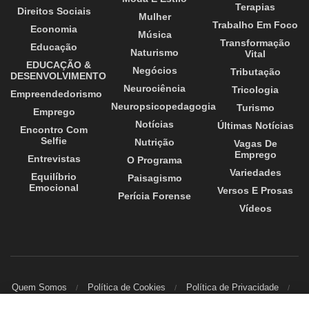
Terapias
Direitos Sociais
Mulher
Trabalho Em Foco
Economia
Música
Transformação
Educação
Naturismo
Vital
EDUCAÇÃO &
Negócios
Tributação
DESENVOLVIMENTO
Neurociência
Tricologia
Empreendedorismo
Neuropsicopedagogia
Turismo
Emprego
Notícias
Últimas Notícias
Encontro Com
Selfie
Nutrição
Vagas De
Emprego
Entrevistas
O Programa
Variedades
Equilíbrio
Paisagismo
Emocional
Versos E Prosas
Perícia Forense
Vídeos
Quem Somos
Política de Cookies
Política de Privacidade
Contato
Este site usa cookies. Ao continuar a utilizar este website está a dar