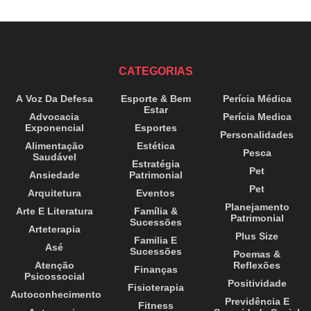
CATEGORIAS
A Voz Da Defesa
Esporte & Bem
Perícia Médica
Estar
Advocacia
Perícia Medica
Exponencial
Esportes
Personalidades
Alimentação
Estética
Pesca
Saudável
Estratégia
Pet
Ansiedade
Patrimonial
Pet
Arquitetura
Eventos
Planejamento
Arte E Literatura
Família &
Patrimonial
Sucessões
Arteterapia
Plus Size
Familia E
Asé
Sucessões
Poemas &
Atenção
Reflexões
Finanças
Psicossocial
Positividade
Fisioterapia
Autoconhecimento
Previdência E
Fitness