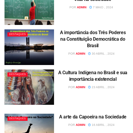
POR
ADMIN
7 MAIO , 2024
A importância dos Três Poderes
DESTAQUES
na Constituição Democrática do
Brasil
POR
ADMIN
30 ABRIL , 2024
A Cultura Indígena no Brasil e sua
DESTAQUES
importância existencial
POR
ADMIN
23 ABRIL , 2024
A arte da Capoeira na Sociedade
DESTAQUES
POR
ADMIN
16 ABRIL , 2024