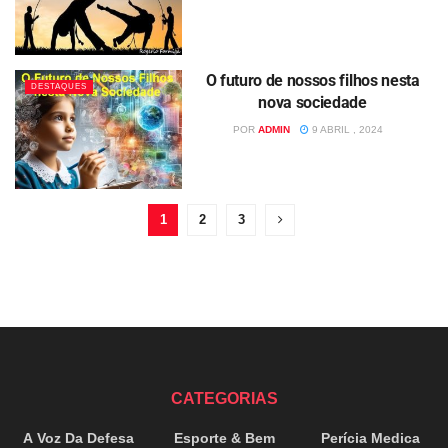
O futuro de nossos filhos nesta
DESTAQUES
nova sociedade
POR
ADMIN
9 ABRIL , 2024
1
2
3
CATEGORIAS
A Voz Da Defesa
Esporte & Bem
Perícia Medica