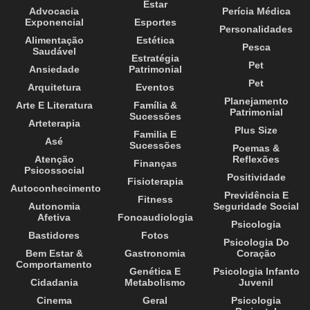
Estar
Advocacia
Perícia Médica
Exponencial
Esportes
Personalidades
Alimentação
Estética
Pesca
Saudável
Estratégia
Pet
Ansiedade
Patrimonial
Pet
Arquitetura
Eventos
Planejamento
Arte E Literatura
Família &
Patrimonial
Sucessões
Arteterapia
Plus Size
Familia E
Asé
Sucessões
Poemas &
Atenção
Reflexões
Finanças
Psicossocial
Positividade
Fisioterapia
Autoconhecimento
Previdência E
Fitness
Autonomia
Seguridade Social
Afetiva
Fonoaudiologia
Psicologia
Bastidores
Fotos
Psicologia Do
Bem Estar &
Gastronomia
Coração
Comportamento
Genética E
Psicologia Infanto
Cidadania
Metabolismo
Juvenil
Cinema
Geral
Psicologia