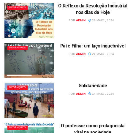
O Reflexo da Revolução Industrial
DESTAQUES
nos dias de Hoje
POR
ADMIN
28 MAIO , 2024
Pai e Filha: um laço inquebrável
DESTAQUES
POR
ADMIN
21 MAIO , 2024
Solidariedade
DESTAQUES
POR
ADMIN
14 MAIO , 2024
O professor como protagonista
DESTAQUES
vital na sociedade