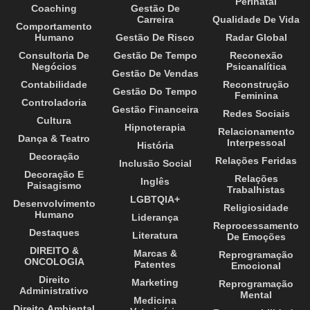
Perinatal
Coaching
Gestão De
Carreira
Qualidade De Vida
Comportamento
Humano
Gestão De Risco
Radar Global
Consultoria De
Gestão De Tempo
Reconexão
Negócios
Psicanalítica
Gestão De Vendas
Contabilidade
Reconstrução
Gestão Do Tempo
Feminina
Controladoria
Gestão Financeira
Redes Sociais
Cultura
Hipnoterapia
Relacionamento
Dança & Teatro
Interpessoal
História
Decoração
Relações Feridas
Inclusão Social
Decoração E
Relações
Inglês
Paisagismo
Trabalhistas
LGBTQIA+
Desenvolvimento
Religiosidade
Humano
Liderança
Reprocessamento
Destaques
Literatura
De Emoções
DIREITO &
Marcas &
Reprogramação
ONCOLOGIA
Patentes
Emocional
Direito
Marketing
Reprogramação
Administrativo
Mental
Medicina
Direito Ambiental