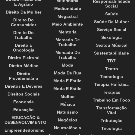
Veterinária
Responsabilidade
E Agrário
Social
Mediunidade
Direito Da Mulher
Saúde
Megastral
Direito Do
Saúde Da Mulher
Meio Ambiente
Consumidor
Serviço Social
Mentoria
Direito Do
Trabalho
Sexologia
Mercado De
Trabalho
Direito E
Sextou Músical
Oncologia
Mercado De
Sustentabilidade
Trabalho
Direito Eleitoral
TBT
Moda
Direito Médico
Teatro
Moda De Rua
Direito
Tecnologia
Previdenciário
Moda E Estilo
Terapia Holística
Direitos E Deveres
Moda E Estilo
Terapias
Direitos Sociais
Mulher
Trabalho Em Foco
Economia
Música
Transformação
Educação
Naturismo
Vital
EDUCAÇÃO &
Negócios
Tributação
DESENVOLVIMENTO
Neurociência
Tricologia
Empreendedorismo