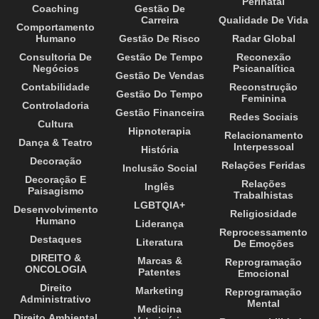
Perinatal
Coaching
Gestão De
Carreira
Qualidade De Vida
Comportamento
Humano
Gestão De Risco
Radar Global
Consultoria De
Gestão De Tempo
Reconexão
Negócios
Psicanalítica
Gestão De Vendas
Contabilidade
Reconstrução
Gestão Do Tempo
Feminina
Controladoria
Gestão Financeira
Redes Sociais
Cultura
Hipnoterapia
Relacionamento
Dança & Teatro
Interpessoal
História
Decoração
Relações Feridas
Inclusão Social
Decoração E
Relações
Inglês
Paisagismo
Trabalhistas
LGBTQIA+
Desenvolvimento
Religiosidade
Humano
Liderança
Reprocessamento
Destaques
Literatura
De Emoções
DIREITO &
Marcas &
Reprogramação
ONCOLOGIA
Patentes
Emocional
Direito
Marketing
Reprogramação
Administrativo
Mental
Medicina
Direito Ambiental