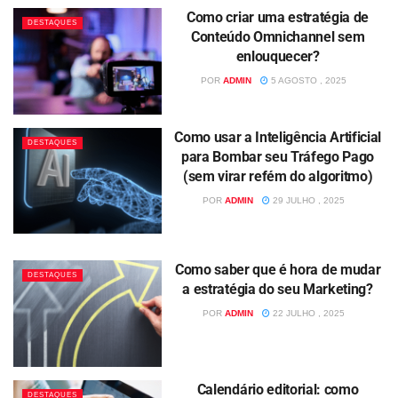
Como criar uma estratégia de
DESTAQUES
Conteúdo Omnichannel sem
enlouquecer?
POR
ADMIN
5 AGOSTO , 2025
Como usar a Inteligência Artificial
DESTAQUES
para Bombar seu Tráfego Pago
(sem virar refém do algoritmo)
POR
ADMIN
29 JULHO , 2025
Como saber que é hora de mudar
DESTAQUES
a estratégia do seu Marketing?
POR
ADMIN
22 JULHO , 2025
Calendário editorial: como
DESTAQUES