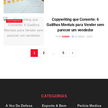
Copywriting que Converte: 6
DESTAQUES
Gatilhos Mentais para Vender sem
parecer um vendedor
POR
ADMIN
26 MAIO , 2025
1
2
…
5
CATEGORIAS
A Voz Da Defesa
Esporte & Bem
Perícia Medica