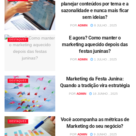
planejar conteúdos por tema e a
sazonalidade e nunca mais ficar
sem ideias?
POR
ADMIN
8 JULHO , 2025
E agora? Como manter o
DESTAQUES
marketing aquecido depois das
festas juninas?
POR
ADMIN
1 JULHO , 2025
Marketing da Festa Junina:
DESTAQUES
Quando a tradição vira estratégia
POR
ADMIN
16 JUNHO , 2025
Você acompanha as métricas de
DESTAQUES
Marketing do seu negócio?
POR
ADMIN
9 JUNHO , 2025