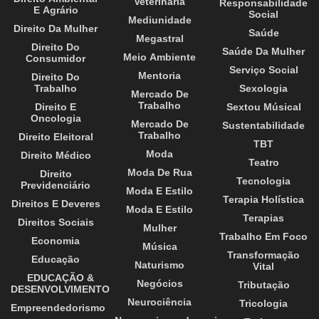
Veterinária
Responsabilidade
E Agrário
Social
Mediunidade
Direito Da Mulher
Saúde
Megastral
Direito Do
Saúde Da Mulher
Meio Ambiente
Consumidor
Serviço Social
Mentoria
Direito Do
Trabalho
Sexologia
Mercado De
Trabalho
Direito E
Sextou Músical
Oncologia
Mercado De
Sustentabilidade
Trabalho
Direito Eleitoral
TBT
Moda
Direito Médico
Teatro
Moda De Rua
Direito
Tecnologia
Previdenciário
Moda E Estilo
Terapia Holística
Direitos E Deveres
Moda E Estilo
Terapias
Direitos Sociais
Mulher
Trabalho Em Foco
Economia
Música
Transformação
Educação
Naturismo
Vital
EDUCAÇÃO &
Negócios
Tributação
DESENVOLVIMENTO
Neurociência
Tricologia
Empreendedorismo