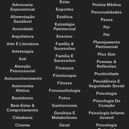
Estar
Advocacia
Perícia Médica
Exponencial
Esportes
Personalidades
Alimentação
Estética
Pesca
Saudável
Estratégia
Pet
Ansiedade
Patrimonial
Pet
Arquitetura
Eventos
Planejamento
Arte E Literatura
Família &
Patrimonial
Sucessões
Arteterapia
Plus Size
Familia E
Asé
Sucessões
Poemas &
Atenção
Reflexões
Finanças
Psicossocial
Positividade
Fisioterapia
Autoconhecimento
Previdência E
Fitness
Autonomia
Seguridade Social
Afetiva
Fonoaudiologia
Psicologia
Bastidores
Fotos
Psicologia Do
Bem Estar &
Gastronomia
Coração
Comportamento
Genética E
Psicologia Infanto
Cidadania
Metabolismo
Juvenil
Cinema
Geral
Psicologia