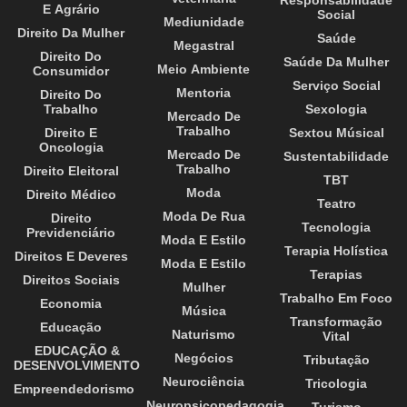
Responsabilidade
E Agrário
Social
Mediunidade
Direito Da Mulher
Saúde
Megastral
Direito Do
Saúde Da Mulher
Meio Ambiente
Consumidor
Serviço Social
Mentoria
Direito Do
Trabalho
Sexologia
Mercado De
Trabalho
Direito E
Sextou Músical
Oncologia
Mercado De
Sustentabilidade
Trabalho
Direito Eleitoral
TBT
Moda
Direito Médico
Teatro
Moda De Rua
Direito
Tecnologia
Previdenciário
Moda E Estilo
Terapia Holística
Direitos E Deveres
Moda E Estilo
Terapias
Direitos Sociais
Mulher
Trabalho Em Foco
Economia
Música
Transformação
Educação
Naturismo
Vital
EDUCAÇÃO &
Negócios
Tributação
DESENVOLVIMENTO
Neurociência
Tricologia
Empreendedorismo
Neuropsicopedagogia