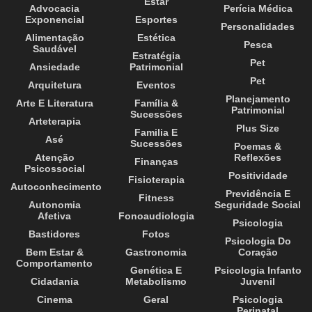
Estar
Advocacia
Perícia Médica
Exponencial
Esportes
Personalidades
Alimentação
Estética
Pesca
Saudável
Estratégia
Pet
Ansiedade
Patrimonial
Pet
Arquitetura
Eventos
Planejamento
Arte E Literatura
Família &
Patrimonial
Sucessões
Arteterapia
Plus Size
Familia E
Asé
Sucessões
Poemas &
Atenção
Reflexões
Finanças
Psicossocial
Positividade
Fisioterapia
Autoconhecimento
Previdência E
Fitness
Autonomia
Seguridade Social
Afetiva
Fonoaudiologia
Psicologia
Bastidores
Fotos
Psicologia Do
Bem Estar &
Gastronomia
Coração
Comportamento
Genética E
Psicologia Infanto
Cidadania
Metabolismo
Juvenil
Cinema
Geral
Psicologia
Perinatal