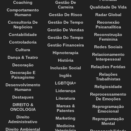
Coaching
Gestão De
Carreira
Qualidade De Vida
Comportamento
Humano
Gestão De Risco
Radar Global
Consultoria De
Gestão De Tempo
Reconexão
Negócios
Psicanalítica
Gestão De Vendas
Contabilidade
Reconstrução
Gestão Do Tempo
Feminina
Controladoria
Gestão Financeira
Redes Sociais
Cultura
Hipnoterapia
Relacionamento
Dança & Teatro
Interpessoal
História
Decoração
Relações Feridas
Inclusão Social
Decoração E
Relações
Inglês
Paisagismo
Trabalhistas
LGBTQIA+
Desenvolvimento
Religiosidade
Humano
Liderança
Reprocessamento
Destaques
Literatura
De Emoções
DIREITO &
Marcas &
Reprogramação
ONCOLOGIA
Patentes
Emocional
Direito
Marketing
Reprogramação
Administrativo
Mental
Medicina
Direito Ambiental
Veterinária