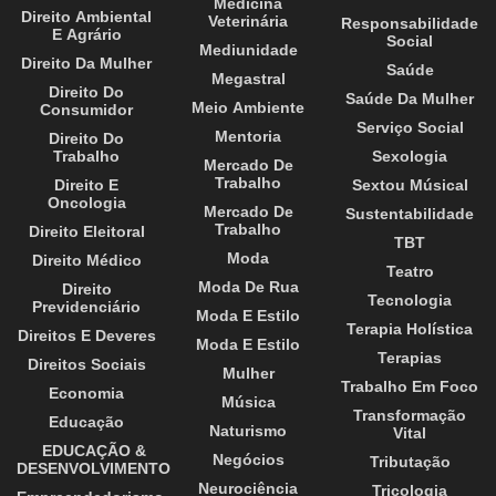
Medicina
Direito Ambiental
Veterinária
Responsabilidade
E Agrário
Social
Mediunidade
Direito Da Mulher
Saúde
Megastral
Direito Do
Saúde Da Mulher
Meio Ambiente
Consumidor
Serviço Social
Mentoria
Direito Do
Trabalho
Sexologia
Mercado De
Trabalho
Direito E
Sextou Músical
Oncologia
Mercado De
Sustentabilidade
Trabalho
Direito Eleitoral
TBT
Moda
Direito Médico
Teatro
Moda De Rua
Direito
Tecnologia
Previdenciário
Moda E Estilo
Terapia Holística
Direitos E Deveres
Moda E Estilo
Terapias
Direitos Sociais
Mulher
Trabalho Em Foco
Economia
Música
Transformação
Educação
Naturismo
Vital
EDUCAÇÃO &
Negócios
Tributação
DESENVOLVIMENTO
Neurociência
Tricologia