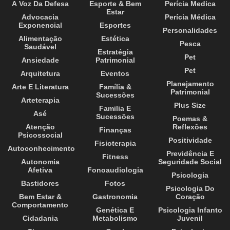
A Voz Da Defesa
Esporte & Bem
Perícia Medica
Estar
Advocacia
Perícia Médica
Exponencial
Esportes
Personalidades
Alimentação
Estética
Pesca
Saudável
Estratégia
Pet
Ansiedade
Patrimonial
Pet
Arquitetura
Eventos
Planejamento
Arte E Literatura
Família &
Patrimonial
Sucessões
Arteterapia
Plus Size
Familia E
Asé
Sucessões
Poemas &
Atenção
Reflexões
Finanças
Psicossocial
Positividade
Fisioterapia
Autoconhecimento
Previdência E
Fitness
Autonomia
Seguridade Social
Afetiva
Fonoaudiologia
Psicologia
Bastidores
Fotos
Psicologia Do
Bem Estar &
Gastronomia
Coração
Comportamento
Genética E
Psicologia Infanto
Cidadania
Metabolismo
Juvenil