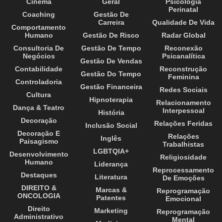
Cinema
Geral
Psicologia
Perinatal
Coaching
Gestão De
Carreira
Qualidade De Vida
Comportamento
Humano
Gestão De Risco
Radar Global
Consultoria De
Gestão De Tempo
Reconexão
Negócios
Psicanalítica
Gestão De Vendas
Contabilidade
Reconstrução
Gestão Do Tempo
Feminina
Controladoria
Gestão Financeira
Redes Sociais
Cultura
Hipnoterapia
Relacionamento
Dança & Teatro
Interpessoal
História
Decoração
Relações Feridas
Inclusão Social
Decoração E
Relações
Inglês
Paisagismo
Trabalhistas
LGBTQIA+
Desenvolvimento
Religiosidade
Humano
Liderança
Reprocessamento
Destaques
Literatura
De Emoções
DIREITO &
Marcas &
Reprogramação
ONCOLOGIA
Patentes
Emocional
Direito
Marketing
Reprogramação
Administrativo
Mental