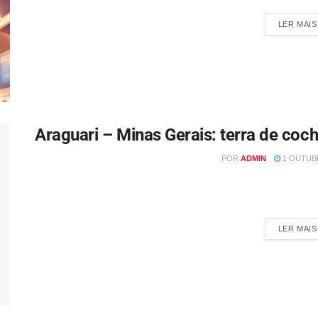
LER MAIS
Araguari – Minas Gerais: terra de coch
POR
ADMIN
1 OUTUBR
Por: Damaris Del Costa @vivendoforadacaixa_ Araguari significa
combina perfeitament
LER MAIS