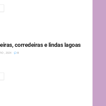
eiras, corredeiras e lindas lagoas
O , 2024
0
 “rio da embaixada dos papagaios” e o seu significado
e com este...