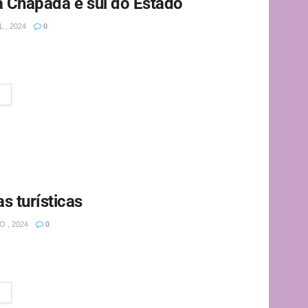
na Chapada e sul do Estado
 , 2024
0
 de cogumelos na Chapada Diamantina e sul do estado.
.
as turísticas
 , 2024
0
de cogumelos na Chapada Diamantina e sul do estado.
gens...