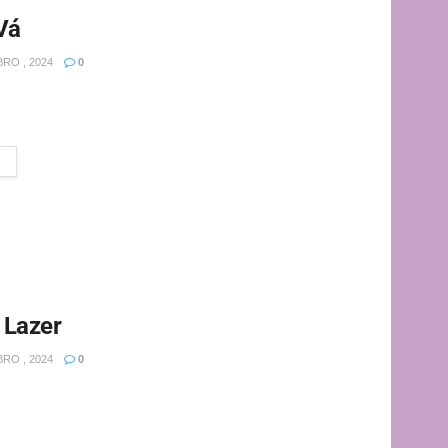
Vá
RO , 2024
0
unicipal está chegando e para não ter que justificar o
 Lazer
RO , 2024
0
tagram.com/vivendoforadacaixa_/ Youtube:
ail:
com.vivendoforadacaixa@gmail.com
O turismo de
enimento e na...