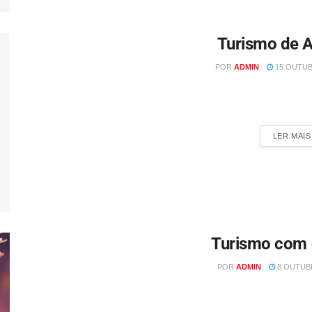
Turismo de A
POR
ADMIN
15 OUTUB
Por: Damaris Del Costa @vivendoforadacaixa_ O turismo de av
sensação e cont
LER MAIS
Turismo com 
POR
ADMIN
8 OUTUBR
Por: Damaris Del Costa @vivendoforadacaixa_ O Dia das Crian
uma viagem