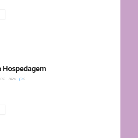
uritiba é um jeito muito legal e fácil de explorar os...
de Hospedagem
RO , 2024
0
hospedagem são importantes para o departamento de
es para viajantes...