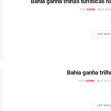
Bahia ganha trilhas turísticas 
POR
ADMIN
28 ABRIL
Por Redação A Bahia ganha trilhas turísticas para observação
Além das..
LER MAIS
Bahia ganha trilh
POR
ADMIN
30 JULHO
Por Redação Bahia ganha trilhas turísticas para observação 
Além das paisa
LER MAIS