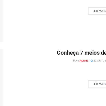
Por: Damaris Del Costa @vivendoforadacaixa_ A Linha Turismo de C
LER MAIS
Conheça 7 meios 
POR
ADMIN
22 OUTUB
Por: Damaris Del Costa @vivendoforadacaixa_ Os meios de 
turismo, ofertando acomodaçõ
LER MAIS