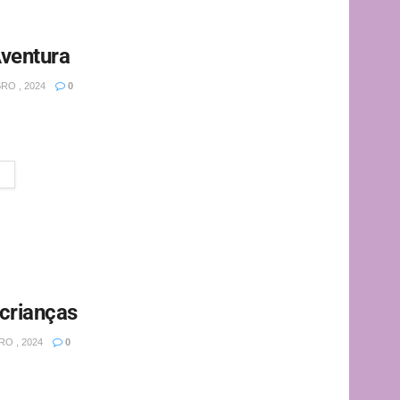
ventura
RO , 2024
0
entura é uma forma de viajar que mistura exploração,
ato...
crianças
O , 2024
0
ças está chegando e você que está pensando em fazer
...