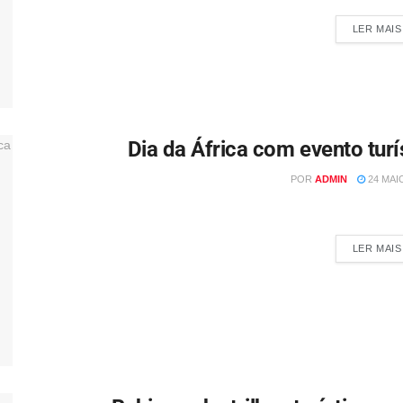
LER MAIS
Dia da África com evento turís
POR
ADMIN
24 MAIO
Por Redação Vera Cruz, na Ilha de Itaparica, celebra o Dia da
LER MAIS