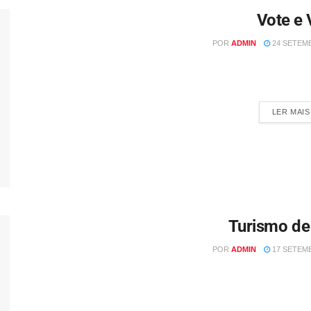
Vote e 
POR
ADMIN
24 SETEMB
Por: Damaris Del Costa @vivendoforadacaixa_ O dia da eleição m
voto...
LER MAIS
Turismo de
POR
ADMIN
17 SETEMB
Por Damaris Del Costa Instagram: https://www.ins
https://www.youtube.com/c/VIVENDOFORADACAIXA/videos E-m
lazer é focado no entret