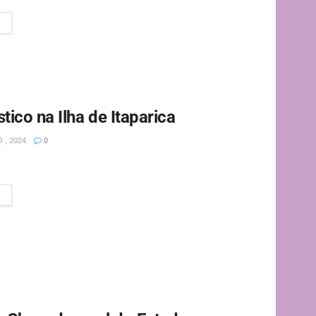
tico na Ilha de Itaparica
 , 2024
0
 África com evento turístico. O Fórum acontece de...