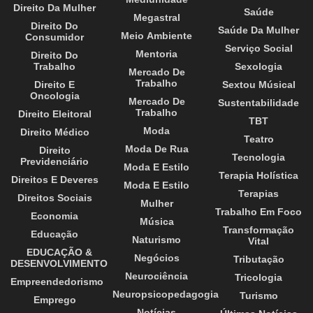
Direito Da Mulher
Saúde
Megastral
Direito Do
Saúde Da Mulher
Meio Ambiente
Consumidor
Serviço Social
Mentoria
Direito Do
Trabalho
Sexologia
Mercado De
Trabalho
Direito E
Sextou Músical
Oncologia
Mercado De
Sustentabilidade
Trabalho
Direito Eleitoral
TBT
Moda
Direito Médico
Teatro
Moda De Rua
Direito
Tecnologia
Previdenciário
Moda E Estilo
Terapia Holística
Direitos E Deveres
Moda E Estilo
Terapias
Direitos Sociais
Mulher
Trabalho Em Foco
Economia
Música
Transformação
Educação
Naturismo
Vital
EDUCAÇÃO &
Negócios
Tributação
DESENVOLVIMENTO
Neurociência
Tricologia
Empreendedorismo
Neuropsicopedagogia
Turismo
Emprego
Notícias