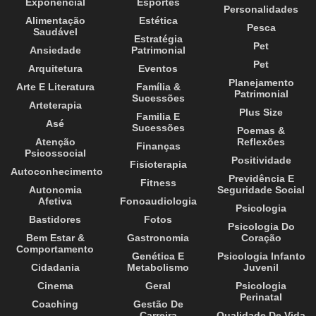
Exponencial
Esportes
Personalidades
Alimentação
Estética
Pesca
Saudável
Estratégia
Pet
Ansiedade
Patrimonial
Pet
Arquitetura
Eventos
Planejamento
Arte E Literatura
Família &
Patrimonial
Sucessões
Arteterapia
Plus Size
Familia E
Asé
Sucessões
Poemas &
Atenção
Reflexões
Finanças
Psicossocial
Positividade
Fisioterapia
Autoconhecimento
Previdência E
Fitness
Autonomia
Seguridade Social
Afetiva
Fonoaudiologia
Psicologia
Bastidores
Fotos
Psicologia Do
Bem Estar &
Gastronomia
Coração
Comportamento
Genética E
Psicologia Infanto
Cidadania
Metabolismo
Juvenil
Cinema
Geral
Psicologia
Perinatal
Coaching
Gestão De
Carreira
Qualidade De Vida