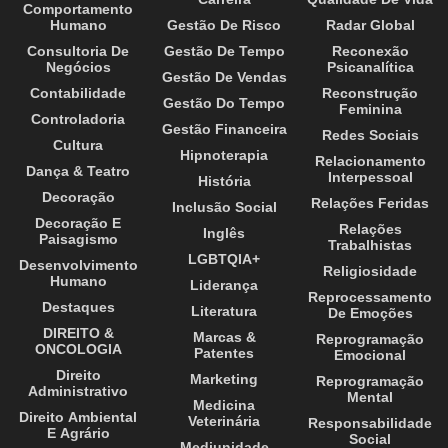
Comportamento
Humano
Gestão De Risco
Radar Global
Consultoria De
Gestão De Tempo
Reconexão
Negócios
Psicanalítica
Gestão De Vendas
Contabilidade
Reconstrução
Gestão Do Tempo
Feminina
Controladoria
Gestão Financeira
Redes Sociais
Cultura
Hipnoterapia
Relacionamento
Dança & Teatro
Interpessoal
História
Decoração
Relações Feridas
Inclusão Social
Decoração E
Relações
Inglês
Paisagismo
Trabalhistas
LGBTQIA+
Desenvolvimento
Religiosidade
Humano
Liderança
Reprocessamento
Destaques
Literatura
De Emoções
DIREITO &
Marcas &
Reprogramação
ONCOLOGIA
Patentes
Emocional
Direito
Marketing
Reprogramação
Administrativo
Mental
Medicina
Direito Ambiental
Veterinária
Responsabilidade
E Agrário
Social
Mediunidade