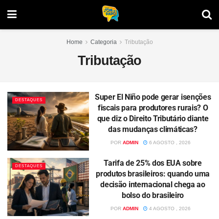
Home
Categoria
Tributação
Tributação
Super El Niño pode gerar isenções
DESTAQUES
fiscais para produtores rurais? O
que diz o Direito Tributário diante
das mudanças climáticas?
POR
ADMIN
6 AGOSTO , 2026
Tarifa de 25% dos EUA sobre
DESTAQUES
produtos brasileiros: quando uma
decisão internacional chega ao
bolso do brasileiro
POR
ADMIN
4 AGOSTO , 2026