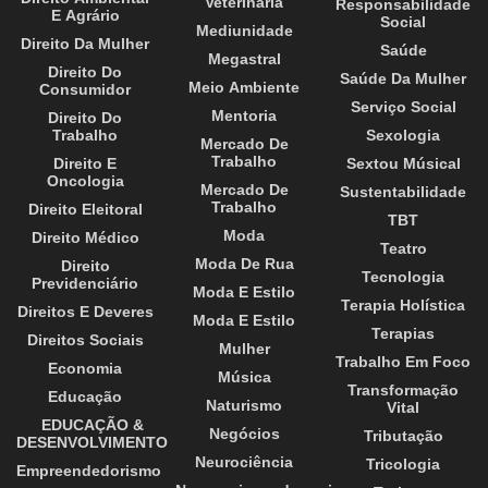
Veterinária
Responsabilidade
E Agrário
Social
Mediunidade
Direito Da Mulher
Saúde
Megastral
Direito Do
Saúde Da Mulher
Meio Ambiente
Consumidor
Serviço Social
Mentoria
Direito Do
Trabalho
Sexologia
Mercado De
Trabalho
Direito E
Sextou Músical
Oncologia
Mercado De
Sustentabilidade
Trabalho
Direito Eleitoral
TBT
Moda
Direito Médico
Teatro
Moda De Rua
Direito
Tecnologia
Previdenciário
Moda E Estilo
Terapia Holística
Direitos E Deveres
Moda E Estilo
Terapias
Direitos Sociais
Mulher
Trabalho Em Foco
Economia
Música
Transformação
Educação
Naturismo
Vital
EDUCAÇÃO &
Negócios
Tributação
DESENVOLVIMENTO
Neurociência
Tricologia
Empreendedorismo