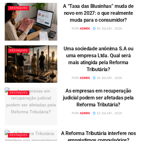
A “Taxa das Blusinhas” muda de
DESTAQUES
novo em 2027: o que realmente
muda para o consumidor?
POR
ADMIN
30 JULHO , 2026
Uma sociedade anônima S.A ou
DESTAQUES
uma empresa Ltda. Qual será
mais atingida pela Reforma
Tributária?
POR
ADMIN
28 JULHO , 2026
As empresas em recuperação
DESTAQUES
judicial podem ser afetadas pela
Reforma Tributária?
POR
ADMIN
23 JULHO , 2026
A Reforma Tributária interfere nos
DESTAQUES
empréstimos compulsórios?