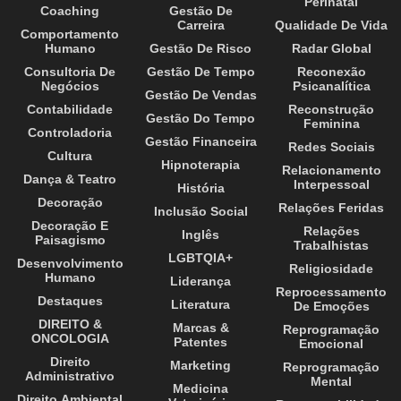
Perinatal
Coaching
Gestão De
Carreira
Qualidade De Vida
Comportamento
Humano
Gestão De Risco
Radar Global
Consultoria De
Gestão De Tempo
Reconexão
Negócios
Psicanalítica
Gestão De Vendas
Contabilidade
Reconstrução
Gestão Do Tempo
Feminina
Controladoria
Gestão Financeira
Redes Sociais
Cultura
Hipnoterapia
Relacionamento
Dança & Teatro
Interpessoal
História
Decoração
Relações Feridas
Inclusão Social
Decoração E
Relações
Inglês
Paisagismo
Trabalhistas
LGBTQIA+
Desenvolvimento
Religiosidade
Humano
Liderança
Reprocessamento
Destaques
Literatura
De Emoções
DIREITO &
Marcas &
Reprogramação
ONCOLOGIA
Patentes
Emocional
Direito
Marketing
Reprogramação
Administrativo
Mental
Medicina
Direito Ambiental