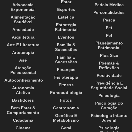
Estar
Advocacia
Perícia Médica
Exponencial
Esportes
Personalidades
Alimentação
Estética
Pesca
Saudável
Estratégia
Pet
Ansiedade
Patrimonial
Pet
Arquitetura
Eventos
Planejamento
Arte E Literatura
Família &
Patrimonial
Sucessões
Arteterapia
Plus Size
Familia E
Asé
Sucessões
Poemas &
Atenção
Reflexões
Finanças
Psicossocial
Positividade
Fisioterapia
Autoconhecimento
Previdência E
Fitness
Autonomia
Seguridade Social
Afetiva
Fonoaudiologia
Psicologia
Bastidores
Fotos
Psicologia Do
Bem Estar &
Gastronomia
Coração
Comportamento
Genética E
Psicologia Infanto
Cidadania
Metabolismo
Juvenil
Cinema
Geral
Psicologia