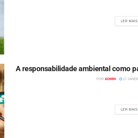
Por Nedir Marchioro As mudanças climáticas já não são um 
empresas.
LER MAIS
A responsabilidade ambiental como pa
POR
ADMIN
17 JANEIR
Por Nedir Marchioro A crescente conscientização sobre os desa
têm transformado a resp
LER MAIS