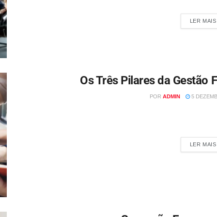
independentemente do
LER MAIS
Os Três Pilares da Gestão 
POR
ADMIN
5 DEZEMB
Por Nedir Marchioro A gestão financeira empresarial dese
organização, independentem
LER MAIS