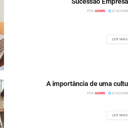
Sucessão Empresar
POR
ADMIN
22 NOVEMB
Por Nedir Marchioro Em um ambiente de negócios cada vez mais
empresas é.
LER MAIS
A importância de uma cultu
POR
ADMIN
13 NOVEMB
..
LER MAIS