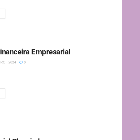
 setor ou...
Financeira Empresarial
RO , 2024
0
mpenha um papel essencial no sucesso de qualquer
ente do porte ou...