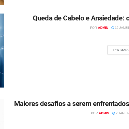
Queda de Cabelo e Ansiedade: 
POR
ADMIN
12 JANEIR
Por: Psicólogo Paulo Roberto Reis A queda de cabelo é uma 
LER MAIS
Maiores desafios a serem enfrentados
POR
ADMIN
2 JANEIR
Por Nedir Marchioro O cenário empresarial brasileiro está e