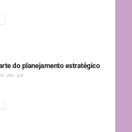
desafio futuro: elas estão moldando o presente. As
..
rte do planejamento estratégico
O , 2025
0
fios ambientais e a pressão por soluções sustentáveis
onsabilidade...