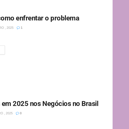
como enfrentar o problema
O , 2025
1
condição que afeta milhões de pessoas em todo o...
 em 2025 nos Negócios no Brasil
O , 2025
0
m constante transformação, impulsionado por fatores