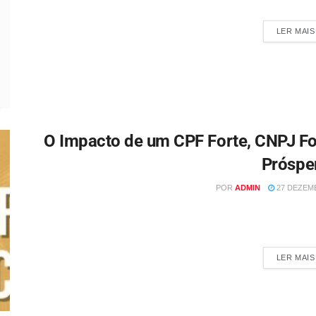
econômicos, políticos e s
LER MAIS
O Impacto de um CPF Forte, CNPJ For
Próspe
POR
ADMIN
27 DEZEMB
Por: Nedir Marchioro No Brasil, o Cadastro de Pessoa Física (
são...
LER MAIS