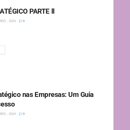
TÉGICO PARTE ll
RO , 2024
0
gico A importância das estratégias para implementar o
 Para que as...
atégico nas Empresas: Um Guia
cesso
RO , 2024
0
enta fundamental para o sucesso de qualquer empresa,