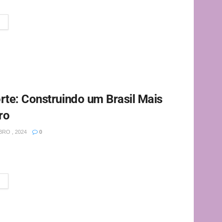
ociais. Com a...
te: Construindo um Brasil Mais
ro
RO , 2024
0
CPF) e o Cadastro Nacional da Pessoa Jurídica (CNPJ)