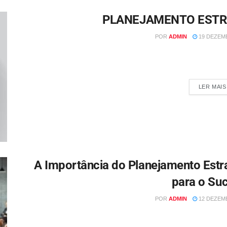
PLANEJAMENTO ESTRA
POR
ADMIN
19 DEZEMB
Por Nedir Marchioro Como Implementar um Planejamento Estraté
Planejamento Estratégico
LER MAIS
A Importância do Planejamento Estr
para o Su
POR
ADMIN
12 DEZEMB
Por: Nedir Marchioro O planejamento estratégico é uma ferram