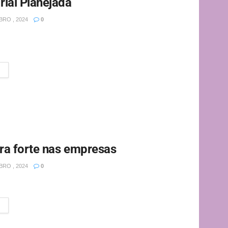
ial Planejada
RO , 2024
0
 competitivo e dinâmico, garantir a continuidade das
..
ra forte nas empresas
RO , 2024
0
.