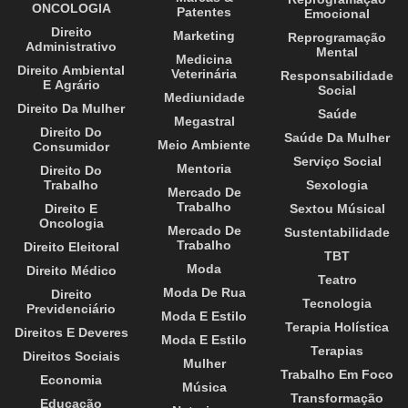
ONCOLOGIA
Patentes
Emocional
Direito
Marketing
Reprogramação
Administrativo
Mental
Medicina
Direito Ambiental
Veterinária
Responsabilidade
E Agrário
Social
Mediunidade
Direito Da Mulher
Saúde
Megastral
Direito Do
Saúde Da Mulher
Meio Ambiente
Consumidor
Serviço Social
Mentoria
Direito Do
Trabalho
Sexologia
Mercado De
Trabalho
Direito E
Sextou Músical
Oncologia
Mercado De
Sustentabilidade
Trabalho
Direito Eleitoral
TBT
Moda
Direito Médico
Teatro
Moda De Rua
Direito
Tecnologia
Previdenciário
Moda E Estilo
Terapia Holística
Direitos E Deveres
Moda E Estilo
Terapias
Direitos Sociais
Mulher
Trabalho Em Foco
Economia
Música
Transformação
Educação