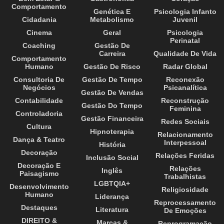
Comportamento
Genética E
Psicologia Infanto
Cidadania
Metabolismo
Juvenil
Cinema
Geral
Psicologia
Perinatal
Coaching
Gestão De
Carreira
Qualidade De Vida
Comportamento
Humano
Gestão De Risco
Radar Global
Consultoria De
Gestão De Tempo
Reconexão
Negócios
Psicanalítica
Gestão De Vendas
Contabilidade
Reconstrução
Gestão Do Tempo
Feminina
Controladoria
Gestão Financeira
Redes Sociais
Cultura
Hipnoterapia
Relacionamento
Dança & Teatro
Interpessoal
História
Decoração
Relações Feridas
Inclusão Social
Decoração E
Relações
Inglês
Paisagismo
Trabalhistas
LGBTQIA+
Desenvolvimento
Religiosidade
Humano
Liderança
Reprocessamento
Destaques
Literatura
De Emoções
DIREITO &
Marcas &
Reprogramação