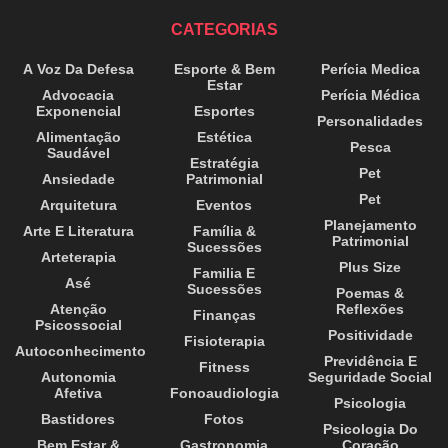
CATEGORIAS
A Voz Da Defesa
Esporte & Bem
Perícia Medica
Estar
Advocacia
Perícia Médica
Exponencial
Esportes
Personalidades
Alimentação
Estética
Pesca
Saudável
Estratégia
Pet
Ansiedade
Patrimonial
Pet
Arquitetura
Eventos
Planejamento
Arte E Literatura
Família &
Patrimonial
Sucessões
Arteterapia
Plus Size
Familia E
Asé
Sucessões
Poemas &
Atenção
Reflexões
Finanças
Psicossocial
Positividade
Fisioterapia
Autoconhecimento
Previdência E
Fitness
Autonomia
Seguridade Social
Afetiva
Fonoaudiologia
Psicologia
Bastidores
Fotos
Psicologia Do
Bem Estar &
Gastronomia
Coração