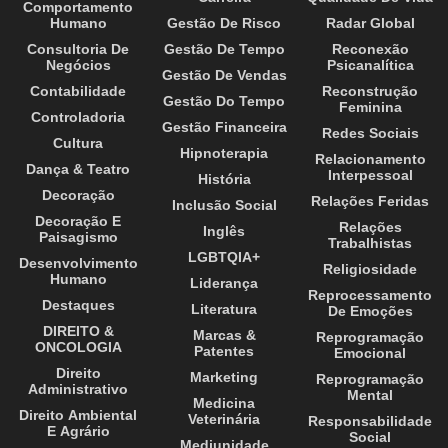
Comportamento
Humano
Gestão De Risco
Radar Global
Consultoria De
Gestão De Tempo
Reconexão
Negócios
Psicanalítica
Gestão De Vendas
Contabilidade
Reconstrução
Gestão Do Tempo
Feminina
Controladoria
Gestão Financeira
Redes Sociais
Cultura
Hipnoterapia
Relacionamento
Dança & Teatro
Interpessoal
História
Decoração
Relações Feridas
Inclusão Social
Decoração E
Relações
Inglês
Paisagismo
Trabalhistas
LGBTQIA+
Desenvolvimento
Religiosidade
Humano
Liderança
Reprocessamento
Destaques
Literatura
De Emoções
DIREITO &
Marcas &
Reprogramação
ONCOLOGIA
Patentes
Emocional
Direito
Marketing
Reprogramação
Administrativo
Mental
Medicina
Direito Ambiental
Veterinária
Responsabilidade
E Agrário
Social
Mediunidade