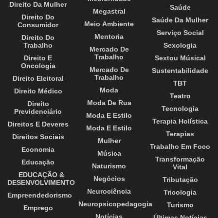
Direito Da Mulher
Saúde
Megastral
Direito Do
Saúde Da Mulher
Meio Ambiente
Consumidor
Serviço Social
Mentoria
Direito Do
Trabalho
Sexologia
Mercado De
Trabalho
Direito E
Sextou Músical
Oncologia
Mercado De
Sustentabilidade
Trabalho
Direito Eleitoral
TBT
Moda
Direito Médico
Teatro
Moda De Rua
Direito
Tecnologia
Previdenciário
Moda E Estilo
Terapia Holística
Direitos E Deveres
Moda E Estilo
Terapias
Direitos Sociais
Mulher
Trabalho Em Foco
Economia
Música
Transformação
Educação
Naturismo
Vital
EDUCAÇÃO &
Negócios
Tributação
DESENVOLVIMENTO
Neurociência
Tricologia
Empreendedorismo
Neuropsicopedagogia
Turismo
Emprego
Notícias
Últimas Notícias