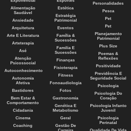
Exponencial
Esportes
Personalidades
Alimentação
Estética
Pesca
Saudável
Estratégia
Pet
Ansiedade
Patrimonial
Pet
Arquitetura
Eventos
Planejamento
Arte E Literatura
Família &
Patrimonial
Sucessões
Arteterapia
Plus Size
Familia E
Asé
Sucessões
Poemas &
Atenção
Reflexões
Finanças
Psicossocial
Positividade
Fisioterapia
Autoconhecimento
Previdência E
Fitness
Autonomia
Seguridade Social
Afetiva
Fonoaudiologia
Psicologia
Bastidores
Fotos
Psicologia Do
Bem Estar &
Gastronomia
Coração
Comportamento
Genética E
Psicologia Infanto
Cidadania
Metabolismo
Juvenil
Cinema
Geral
Psicologia
Perinatal
Coaching
Gestão De
Carreira
Qualidade De Vida