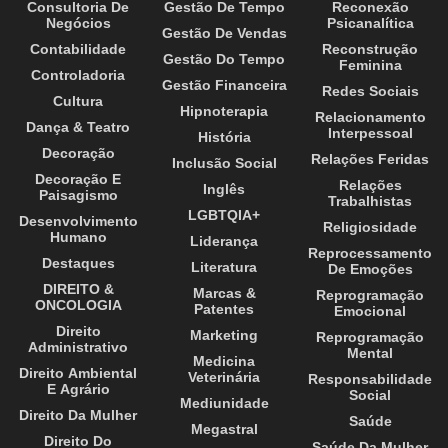
Consultoria De
Gestão De Tempo
Reconexão
Negócios
Psicanalítica
Gestão De Vendas
Contabilidade
Reconstrução
Gestão Do Tempo
Feminina
Controladoria
Gestão Financeira
Redes Sociais
Cultura
Hipnoterapia
Relacionamento
Dança & Teatro
Interpessoal
História
Decoração
Relações Feridas
Inclusão Social
Decoração E
Relações
Inglês
Paisagismo
Trabalhistas
LGBTQIA+
Desenvolvimento
Religiosidade
Humano
Liderança
Reprocessamento
Destaques
Literatura
De Emoções
DIREITO &
Marcas &
Reprogramação
ONCOLOGIA
Patentes
Emocional
Direito
Marketing
Reprogramação
Administrativo
Mental
Medicina
Direito Ambiental
Veterinária
Responsabilidade
E Agrário
Social
Mediunidade
Direito Da Mulher
Saúde
Megastral
Direito Do
Saúde Da Mulher