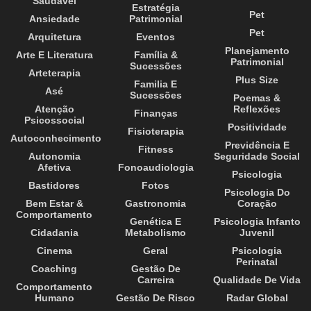
Saudável
Estratégia
Pet
Ansiedade
Patrimonial
Pet
Arquitetura
Eventos
Planejamento
Arte E Literatura
Família &
Patrimonial
Sucessões
Arteterapia
Plus Size
Familia E
Asé
Sucessões
Poemas &
Atenção
Reflexões
Finanças
Psicossocial
Positividade
Fisioterapia
Autoconhecimento
Previdência E
Fitness
Autonomia
Seguridade Social
Afetiva
Fonoaudiologia
Psicologia
Bastidores
Fotos
Psicologia Do
Bem Estar &
Gastronomia
Coração
Comportamento
Genética E
Psicologia Infanto
Cidadania
Metabolismo
Juvenil
Cinema
Geral
Psicologia
Perinatal
Coaching
Gestão De
Carreira
Qualidade De Vida
Comportamento
Humano
Gestão De Risco
Radar Global