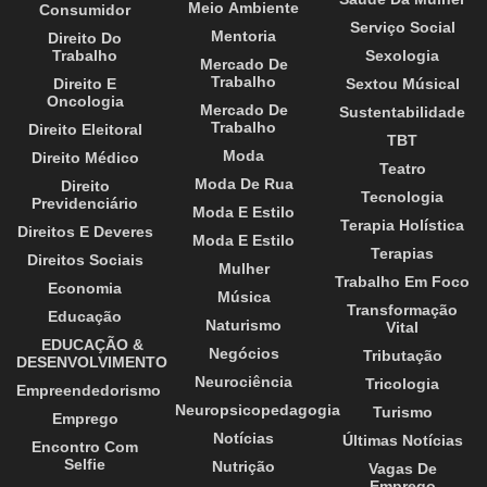
Meio Ambiente
Consumidor
Serviço Social
Mentoria
Direito Do
Trabalho
Sexologia
Mercado De
Trabalho
Direito E
Sextou Músical
Oncologia
Mercado De
Sustentabilidade
Trabalho
Direito Eleitoral
TBT
Moda
Direito Médico
Teatro
Moda De Rua
Direito
Tecnologia
Previdenciário
Moda E Estilo
Terapia Holística
Direitos E Deveres
Moda E Estilo
Terapias
Direitos Sociais
Mulher
Trabalho Em Foco
Economia
Música
Transformação
Educação
Naturismo
Vital
EDUCAÇÃO &
Negócios
Tributação
DESENVOLVIMENTO
Neurociência
Tricologia
Empreendedorismo
Neuropsicopedagogia
Turismo
Emprego
Notícias
Últimas Notícias
Encontro Com
Selfie
Nutrição
Vagas De
Emprego