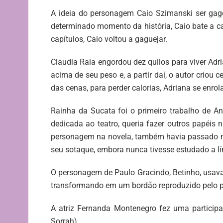
A ideia do personagem Caio Szimanski ser gago
determinado momento da história, Caio bate a ca
capítulos, Caio voltou a gaguejar.
Claudia Raia engordou dez quilos para viver Adria
acima de seu peso e, a partir daí, o autor crio
das cenas, para perder calorias, Adriana se enro
Rainha da Sucata foi o primeiro trabalho de An
dedicada ao teatro, queria fazer outros papéis 
personagem na novela, também havia passado mui
seu sotaque, embora nunca tivesse estudado a lí
O personagem de Paulo Gracindo, Betinho, usava 
transformando em um bordão reproduzido pelo p
A atriz Fernanda Montenegro fez uma particip
Sorrah).