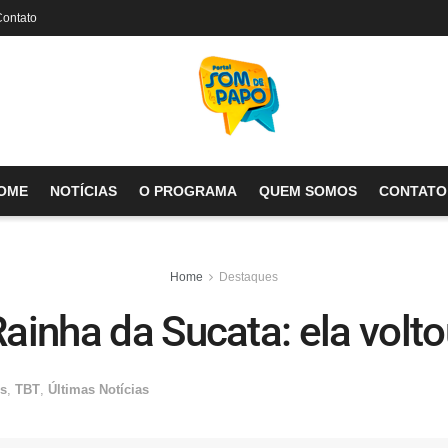
Contato
OME
NOTÍCIAS
O PROGRAMA
QUEM SOMOS
CONTATO
Home
Destaques
ainha da Sucata: ela volt
s
,
TBT
,
Últimas Notícias