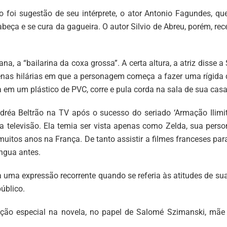
 foi sugestão de seu intérprete, o ator Antonio Fagundes, qu
beça e se cura da gagueira. O autor Silvio de Abreu, porém, re
na, a “bailarina da coxa grossa”. A certa altura, a atriz disse 
u cenas hilárias em que a personagem começa a fazer uma rígida
la em um plástico de PVC, corre e pula corda na sala de sua casa
dréa Beltrão na TV após o sucesso do seriado ‘Armação Ilimit
na televisão. Ela temia ser vista apenas como Zelda, sua pers
tos anos na França. De tanto assistir a filmes franceses par
ngua antes.
uma expressão recorrente quando se referia às atitudes de su
úblico.
ação especial na novela, no papel de Salomé Szimanski, mãe