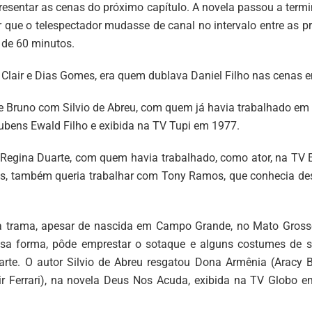
resentar as cenas do próximo capítulo. A novela passou a ter
itar que o telespectador mudasse de canal no intervalo entre a
 de 60 minutos.
 Clair e Dias Gomes, era quem dublava Daniel Filho nas cenas 
 Bruno com Silvio de Abreu, com quem já havia trabalhado em te
Rubens Ewald Filho e exibida na TV Tupi em 1977.
Regina Duarte, com quem havia trabalhado, como ator, na TV Exc
elas, também queria trabalhar com Tony Ramos, que conhecia 
 trama, apesar de nascida em Campo Grande, no Mato Grosso 
essa forma, pôde emprestar o sotaque e alguns costumes de
arte. O autor Silvio de Abreu resgatou Dona Armênia (Aracy Ba
ir Ferrari), na novela Deus Nos Acuda, exibida na TV Globo 