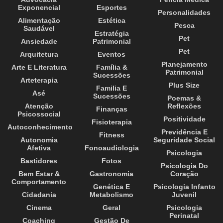
Exponencial
Esportes
Personalidades
Alimentação
Estética
Pesca
Saudável
Estratégia
Pet
Ansiedade
Patrimonial
Pet
Arquitetura
Eventos
Planejamento
Arte E Literatura
Família &
Patrimonial
Sucessões
Arteterapia
Plus Size
Familia E
Asé
Sucessões
Poemas &
Atenção
Reflexões
Finanças
Psicossocial
Positividade
Fisioterapia
Autoconhecimento
Previdência E
Fitness
Autonomia
Seguridade Social
Afetiva
Fonoaudiologia
Psicologia
Bastidores
Fotos
Psicologia Do
Bem Estar &
Gastronomia
Coração
Comportamento
Genética E
Psicologia Infanto
Cidadania
Metabolismo
Juvenil
Cinema
Geral
Psicologia
Perinatal
Coaching
Gestão De