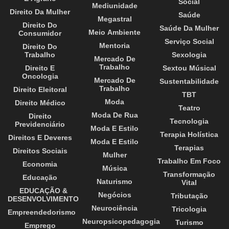
Social
Mediunidade
Direito Da Mulher
Saúde
Megastral
Direito Do
Saúde Da Mulher
Meio Ambiente
Consumidor
Serviço Social
Mentoria
Direito Do
Trabalho
Sexologia
Mercado De
Trabalho
Direito E
Sextou Músical
Oncologia
Mercado De
Sustentabilidade
Trabalho
Direito Eleitoral
TBT
Moda
Direito Médico
Teatro
Moda De Rua
Direito
Tecnologia
Previdenciário
Moda E Estilo
Terapia Holística
Direitos E Deveres
Moda E Estilo
Terapias
Direitos Sociais
Mulher
Trabalho Em Foco
Economia
Música
Transformação
Educação
Naturismo
Vital
EDUCAÇÃO &
Negócios
Tributação
DESENVOLVIMENTO
Neurociência
Tricologia
Empreendedorismo
Neuropsicopedagogia
Turismo
Emprego