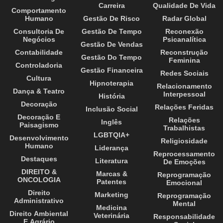
Carreira
Qualidade De Vida
Comportamento
Humano
Gestão De Risco
Radar Global
Consultoria De
Gestão De Tempo
Reconexão
Negócios
Psicanalítica
Gestão De Vendas
Contabilidade
Reconstrução
Gestão Do Tempo
Feminina
Controladoria
Gestão Financeira
Redes Sociais
Cultura
Hipnoterapia
Relacionamento
Dança & Teatro
Interpessoal
História
Decoração
Relações Feridas
Inclusão Social
Decoração E
Relações
Inglês
Paisagismo
Trabalhistas
LGBTQIA+
Desenvolvimento
Religiosidade
Humano
Liderança
Reprocessamento
Destaques
Literatura
De Emoções
DIREITO &
Marcas &
Reprogramação
ONCOLOGIA
Patentes
Emocional
Direito
Marketing
Reprogramação
Administrativo
Mental
Medicina
Direito Ambiental
Veterinária
Responsabilidade
E Agrário