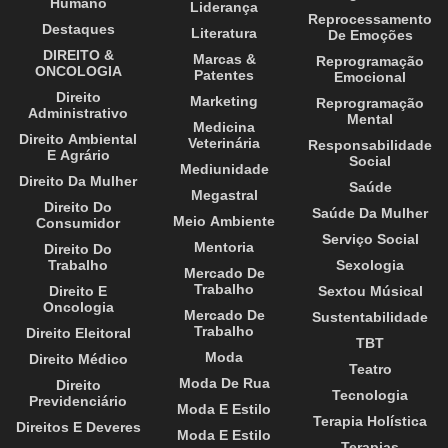
Humano
Liderança
Reprocessamento
Destaques
Literatura
De Emoções
DIREITO &
Marcas &
Reprogramação
ONCOLOGIA
Patentes
Emocional
Direito
Marketing
Reprogramação
Administrativo
Mental
Medicina
Direito Ambiental
Veterinária
Responsabilidade
E Agrário
Social
Mediunidade
Direito Da Mulher
Saúde
Megastral
Direito Do
Saúde Da Mulher
Meio Ambiente
Consumidor
Serviço Social
Mentoria
Direito Do
Trabalho
Sexologia
Mercado De
Trabalho
Direito E
Sextou Músical
Oncologia
Mercado De
Sustentabilidade
Trabalho
Direito Eleitoral
TBT
Moda
Direito Médico
Teatro
Moda De Rua
Direito
Tecnologia
Previdenciário
Moda E Estilo
Terapia Holística
Direitos E Deveres
Moda E Estilo
Terapias