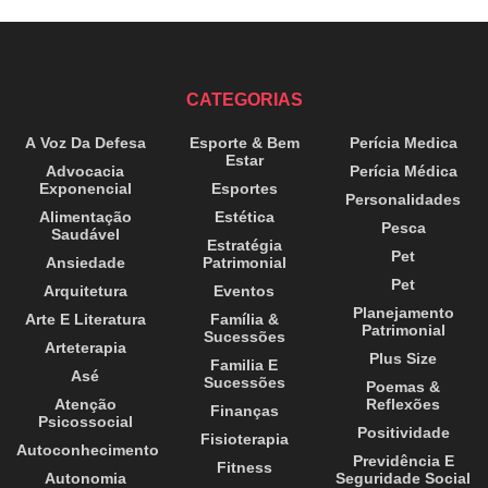
CATEGORIAS
A Voz Da Defesa
Esporte & Bem
Perícia Medica
Estar
Advocacia
Perícia Médica
Exponencial
Esportes
Personalidades
Alimentação
Estética
Pesca
Saudável
Estratégia
Pet
Ansiedade
Patrimonial
Pet
Arquitetura
Eventos
Planejamento
Arte E Literatura
Família &
Patrimonial
Sucessões
Arteterapia
Plus Size
Familia E
Asé
Sucessões
Poemas &
Atenção
Reflexões
Finanças
Psicossocial
Positividade
Fisioterapia
Autoconhecimento
Previdência E
Fitness
Autonomia
Seguridade Social