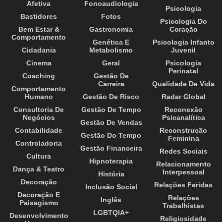
Afetiva
Fonoaudiologia
Psicologia
Bastidores
Fotos
Psicologia Do
Bem Estar &
Gastronomia
Coração
Comportamento
Genética E
Psicologia Infanto
Cidadania
Metabolismo
Juvenil
Cinema
Geral
Psicologia
Perinatal
Coaching
Gestão De
Carreira
Qualidade De Vida
Comportamento
Humano
Gestão De Risco
Radar Global
Consultoria De
Gestão De Tempo
Reconexão
Negócios
Psicanalítica
Gestão De Vendas
Contabilidade
Reconstrução
Gestão Do Tempo
Feminina
Controladoria
Gestão Financeira
Redes Sociais
Cultura
Hipnoterapia
Relacionamento
Dança & Teatro
Interpessoal
História
Decoração
Relações Feridas
Inclusão Social
Decoração E
Relações
Inglês
Paisagismo
Trabalhistas
LGBTQIA+
Desenvolvimento
Religiosidade