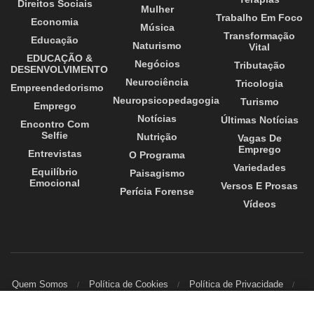
Direitos Sociais
Mulher
Trabalho Em Foco
Economia
Música
Transformação
Educação
Naturismo
Vital
EDUCAÇÃO &
Negócios
Tributação
DESENVOLVIMENTO
Neurociência
Tricologia
Empreendedorismo
Neuropsicopedagogia
Turismo
Emprego
Notícias
Últimas Notícias
Encontro Com
Selfie
Nutrição
Vagas De
Emprego
Entrevistas
O Programa
Variedades
Equilíbrio
Paisagismo
Emocional
Versos E Prosas
Perícia Forense
Vídeos
Quem Somos
Política de Cookies
Política de Privacidade
Contato
Este site usa cookies. Ao continuar a utilizar este website está a dar