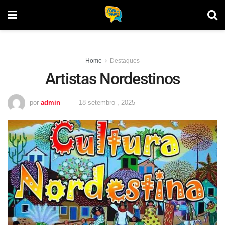
Home
Destaques
Artistas Nordestinos
por
admin
18 setembro , 2025