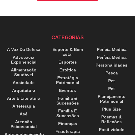
CATEGORIAS
A Voz Da Defesa
Esporte & Bem
Perícia Medica
Estar
Advocacia
Perícia Médica
Exponencial
Esportes
Personalidades
Alimentação
Estética
Pesca
Saudável
Estratégia
Pet
Ansiedade
Patrimonial
Pet
Arquitetura
Eventos
Planejamento
Arte E Literatura
Família &
Patrimonial
Sucessões
Arteterapia
Plus Size
Familia E
Asé
Sucessões
Poemas &
Atenção
Reflexões
Finanças
Psicossocial
Positividade
Fisioterapia
Autoconhecimento