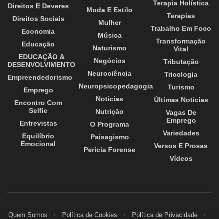
Terapia Holística
Direitos E Deveres
Moda E Estilo
Terapias
Direitos Sociais
Mulher
Trabalho Em Foco
Economia
Música
Transformação
Educação
Naturismo
Vital
EDUCAÇÃO &
Negócios
Tributação
DESENVOLVIMENTO
Neurociência
Tricologia
Empreendedorismo
Neuropsicopedagogia
Turismo
Emprego
Notícias
Últimas Notícias
Encontro Com
Selfie
Nutrição
Vagas De
Emprego
Entrevistas
O Programa
Variedades
Equilíbrio
Paisagismo
Emocional
Versos E Prosas
Perícia Forense
Vídeos
Quem Somos
Política de Cookies
Política de Privacidade