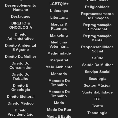
Trabalhistas
LGBTQIA+
Desenvolvimento
Religiosidade
Humano
Liderança
Reprocessamento
Destaques
Literatura
De Emoções
DIREITO &
Marcas &
Reprogramação
ONCOLOGIA
Patentes
Emocional
Direito
Marketing
Reprogramação
Administrativo
Mental
Medicina
Direito Ambiental
Veterinária
Responsabilidade
E Agrário
Social
Mediunidade
Direito Da Mulher
Saúde
Megastral
Direito Do
Saúde Da Mulher
Meio Ambiente
Consumidor
Serviço Social
Mentoria
Direito Do
Trabalho
Sexologia
Mercado De
Trabalho
Direito E
Sextou Músical
Oncologia
Mercado De
Sustentabilidade
Trabalho
Direito Eleitoral
TBT
Moda
Direito Médico
Teatro
Moda De Rua
Direito
Tecnologia
Previdenciário
Moda E Estilo