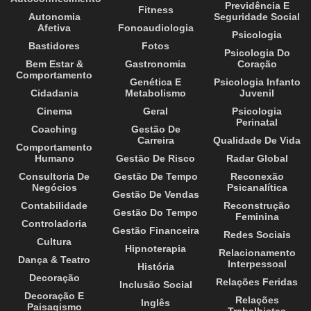
Previdência E
Fitness
Autonomia
Seguridade Social
Afetiva
Fonoaudiologia
Psicologia
Bastidores
Fotos
Psicologia Do
Bem Estar &
Gastronomia
Coração
Comportamento
Genética E
Psicologia Infanto
Cidadania
Metabolismo
Juvenil
Cinema
Geral
Psicologia
Perinatal
Coaching
Gestão De
Carreira
Qualidade De Vida
Comportamento
Humano
Gestão De Risco
Radar Global
Consultoria De
Gestão De Tempo
Reconexão
Negócios
Psicanalítica
Gestão De Vendas
Contabilidade
Reconstrução
Gestão Do Tempo
Feminina
Controladoria
Gestão Financeira
Redes Sociais
Cultura
Hipnoterapia
Relacionamento
Dança & Teatro
Interpessoal
História
Decoração
Relações Feridas
Inclusão Social
Decoração E
Relações
Inglês
Paisagismo