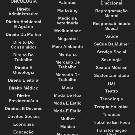
ONCOLOGIA
Patentes
Emocional
Direito
Marketing
Reprogramação
Administrativo
Mental
Medicina
Direito Ambiental
Veterinária
Responsabilidade
E Agrário
Social
Mediunidade
Direito Da Mulher
Saúde
Megastral
Direito Do
Saúde Da Mulher
Meio Ambiente
Consumidor
Serviço Social
Mentoria
Direito Do
Trabalho
Sexologia
Mercado De
Trabalho
Direito E
Sextou Músical
Oncologia
Mercado De
Sustentabilidade
Trabalho
Direito Eleitoral
TBT
Moda
Direito Médico
Teatro
Moda De Rua
Direito
Tecnologia
Previdenciário
Moda E Estilo
Terapia Holística
Direitos E Deveres
Moda E Estilo
Terapias
Direitos Sociais
Mulher
Trabalho Em Foco
Economia
Música
Transformação
Educação
Naturismo
Vital