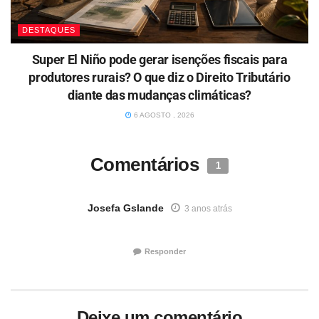
DESTAQUES
Super El Niño pode gerar isenções fiscais para
produtores rurais? O que diz o Direito Tributário
diante das mudanças climáticas?
6 AGOSTO , 2026
Comentários
1
Josefa Gslande
3 anos atrás
Parabéns só sucesso e muita alegria
Responder
Deixe um comentário