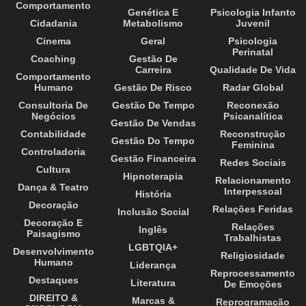
Comportamento
Genética E
Psicologia Infanto
Cidadania
Metabolismo
Juvenil
Cinema
Geral
Psicologia
Perinatal
Coaching
Gestão De
Carreira
Qualidade De Vida
Comportamento
Humano
Gestão De Risco
Radar Global
Consultoria De
Gestão De Tempo
Reconexão
Negócios
Psicanalítica
Gestão De Vendas
Contabilidade
Reconstrução
Gestão Do Tempo
Feminina
Controladoria
Gestão Financeira
Redes Sociais
Cultura
Hipnoterapia
Relacionamento
Dança & Teatro
Interpessoal
História
Decoração
Relações Feridas
Inclusão Social
Decoração E
Relações
Inglês
Paisagismo
Trabalhistas
LGBTQIA+
Desenvolvimento
Religiosidade
Humano
Liderança
Reprocessamento
Destaques
Literatura
De Emoções
DIREITO &
Marcas &
Reprogramação