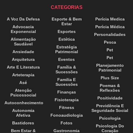
CATEGORIAS
A Voz Da Defesa
Esporte & Bem
Perícia Medica
Estar
Advocacia
Perícia Médica
Exponencial
Esportes
Personalidades
Alimentação
Estética
Pesca
Saudável
Estratégia
Pet
Ansiedade
Patrimonial
Pet
Arquitetura
Eventos
Planejamento
Arte E Literatura
Família &
Patrimonial
Sucessões
Arteterapia
Plus Size
Familia E
Asé
Sucessões
Poemas &
Atenção
Reflexões
Finanças
Psicossocial
Positividade
Fisioterapia
Autoconhecimento
Previdência E
Fitness
Autonomia
Seguridade Social
Afetiva
Fonoaudiologia
Psicologia
Bastidores
Fotos
Psicologia Do
Bem Estar &
Gastronomia
Coração