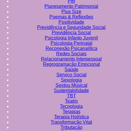
Pet
Planejamento Patrimonial
Plus Size
Poemas & Reflexões
Positividade
Previdência e Seguridade Social
Previdência Social
Psicologia Infanto Juvenil
Psicologia Perinatal
Reconexão Psicanalítica
Redes Sociais
Relacionamento Interpessoal
Reprogramação Emocional
Saúde
Serviço Social
Sexologia
Sextou Músical
Sustentabilidade
TBT
Teatro
Tecnologia
Terapias
Terapia Holística
Transformação Vital
Tributação