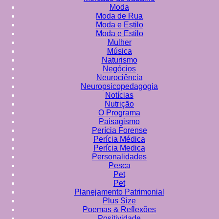
Moda
Moda de Rua
Moda e Estilo
Moda e Estilo
Mulher
Música
Naturismo
Negócios
Neurociência
Neuropsicopedagogia
Notícias
Nutrição
O Programa
Paisagismo
Perícia Forense
Perícia Médica
Perícia Medica
Personalidades
Pesca
Pet
Pet
Planejamento Patrimonial
Plus Size
Poemas & Reflexões
Positividade