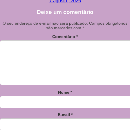
7 agosto , 2026
Deixe um comentário
O seu endereço de e-mail não será publicado.
Campos obrigatórios
são marcados com
*
Comentário
*
Nome
*
E-mail
*