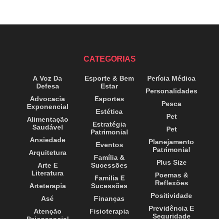
CATEGORIAS
A Voz Da
Esporte & Bem
Perícia Médica
Defesa
Estar
Personalidades
Advocacia
Esportes
Pesca
Exponencial
Estética
Pet
Alimentação
Estratégia
Saudável
Pet
Patrimonial
Ansiedade
Planejamento
Eventos
Patrimonial
Arquitetura
Família &
Plus Size
Arte E
Sucessões
Literatura
Poemas &
Familia E
Reflexões
Arteterapia
Sucessões
Positividade
Asé
Finanças
Previdência E
Atenção
Fisioterapia
Seguridade