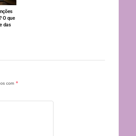
enções
s? O que
te das
*
dos com