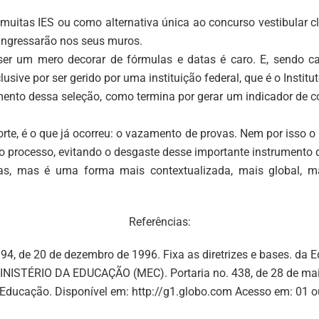
uitas IES ou como alternativa única ao concurso vestibular c
ingressarão nos seus muros.
 ser um mero decorar de fórmulas e datas é caro. E, sendo c
sive por ser gerido por uma instituição federal, que é o Insti
amento dessa seleção, como termina por gerar um indicador de
rte, é o que já ocorreu: o vazamento de provas. Nem por isso o
do processo, evitando o desgaste desse importante instrumento 
, mas é uma forma mais contextualizada, mais global, mai
Referências:
394, de 20 de dezembro de 1996. Fixa as diretrizes e bases. da 
INISTÉRIO DA EDUCAÇÃO (MEC). Portaria no. 438, de 28 de mai
Educação. Disponível em: http://g1.globo.com Acesso em: 01 ou