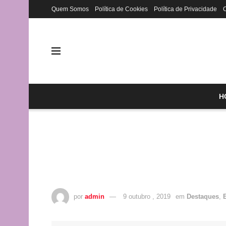
Quem Somos
Política de Cookies
Política de Privacidade
H
por
admin
9 outubro , 2019
em
Destaques
,