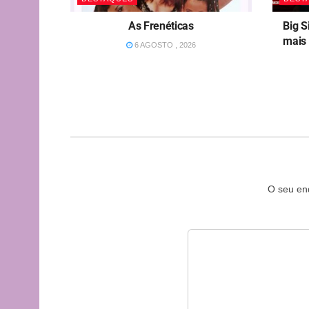
As Frenéticas
Big S
mais 
6 AGOSTO , 2026
O seu end